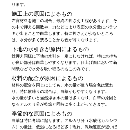
ります。
施工上の原因によるもの
左官材料を施工の場合、最終の押さえ工程があります。そ
の中で押える回数や、力などにより表面の水分量にバラツ
キが出ることで白華します。特に押さえが少ないところ
は、水分が多く残ることから色が薄くなります。
下地の水引きが原因によるもの
鏝押え同様に下地の水引を一定にしなければ、特に水持ち
が良い部分は白華しやすくなります。仕上げ面において新
聞紙などで水分を吸い取るのもこの為です。
材料の配合が原因によるもの
材料の配合を同じにしても、水の量が違う場合色は変わ
り、特に軟練りの場合は、白華がしやすくなります。
水の量が多いと当然浮き水の量は多くなり、白華の原因と
なるアルカリ分が乾燥と同時に多く上がってきます。
季節的な原因によるもの
白華は特に冬場に起ります。アルカリ分（水酸化カルシウ
ム）の量は、低温になるほど多く現れ、乾燥速度が遅いほ