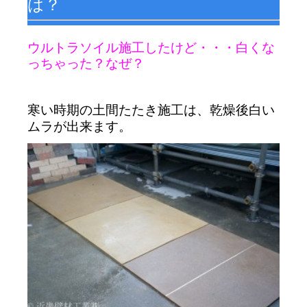
は？
・
ウルトラソイル施工したけど・・・白くな
っちゃった？なぜ？
・
寒い時期の土間たたき施工は、乾燥後白い
ムラが出来ます。