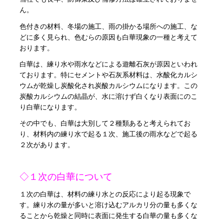
ん。
色付きの材料、冬場の施工、雨の掛かる場所への施工、な
どに多く見られ、色むらの原因も白華現象の一種と考えて
おります。
白華は、練り水や雨水などによる遊離石灰が原因といわれ
ております。特にセメントや石灰系材料は、水酸化カルシ
ウムが乾燥し炭酸化され炭酸カルシウムになります。この
炭酸カルシウムの結晶が、水に溶けず白くなり表面にのこ
り白華になります。
その中でも、白華は大別して２種類あると考えられてお
り、材料内の練り水で起る１次、施工後の雨水などで起る
２次があります。
◇１次の白華について
１次の白華は、材料の練り水との反応により起る現象で
す。練り水の量が多いと溶け込むアルカリ分の量も多くな
ることから乾燥と同時に表面に発生する白華の量も多くな