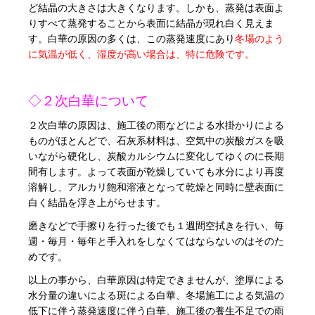
ど結晶の大きさは大きくなります。しかも、蒸発は表面よ
りすべて蒸発することから表面に結晶が現れ白く見えま
す。白華の原因の多くは、この蒸発速度にあり
冬場のよう
に気温が低く、湿度が高い場合は、特に危険です。
◇２次白華について
２次白華の原因は、施工後の雨などによる水掛かりによる
ものがほとんどで、石灰系材料は、空気中の炭酸ガスを吸
いながら硬化し、炭酸カルシウムに変化してゆくのに長期
間有します。よって表面が乾燥していても水分により再度
溶解し、アルカリ飽和溶液となって乾燥と同時に壁表面に
白く結晶を浮き上がらせます。
磨きなどで手擦りを行った後でも１週間空拭きを行い、毎
週・毎月・毎年と手入れをしなくてはならないのはそのた
めです。
以上の事から、白華原因は特定できませんが、塗厚による
水分量の違いによる斑による白華、冬場施工による気温の
低下に伴う蒸発速度に伴う白華、施工後の養生不足での雨