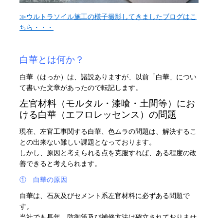
≫ウルトラソイル施工の様子撮影してきましたブログはこ
ちら・・・
・
白華とは何か？
白華（はっか）は、諸説ありますが、以前「白華」につい
て書いた文章があったので転記します。
左官材料（モルタル・漆喰・土間等）にお
ける白華（エフロレッセンス）の問題
現在、左官工事関する白華、色ムラの問題は、解決するこ
との出来ない難しい課題となっております。
しかし、原因と考えられる点を克服すれば、ある程度の改
善できると考えられます。
① 白華の原因
白華は、石灰及びセメント系左官材料に必ずある問題で
す。
当社でも長年、防御策及び補修方法は確立されておりませ