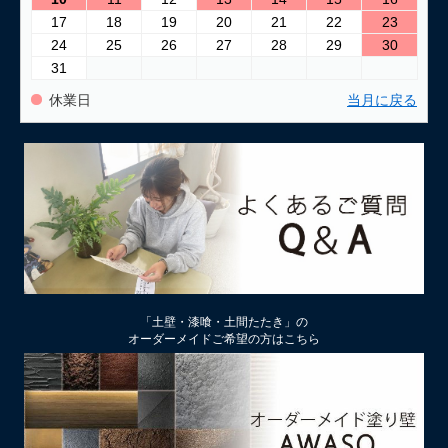
17
18
19
20
21
22
23
24
25
26
27
28
29
30
31
休業日
当月に戻る
「土壁・漆喰・土間たたき」の
オーダーメイドご希望の方はこちら