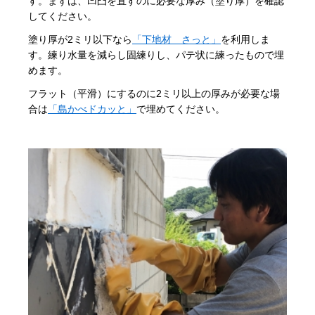
す。まずは、凹凸を直すのに必要な厚み（塗り厚）を確認
してください。
塗り厚が2ミリ以下なら
「下地材 さっと」
を利用しま
す。練り水量を減らし固練りし、パテ状に練ったもので埋
めます。
フラット（平滑）にするのに2ミリ以上の厚みが必要な場
合は
「島かべドカッと」
で埋めてください。