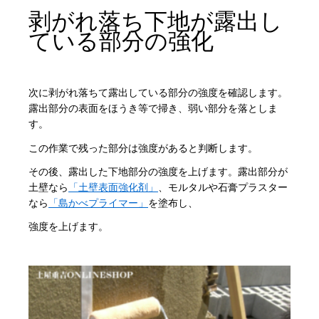
剥がれ落ち下地が露出し
ている部分の強化
次に剥がれ落ちて露出している部分の強度を確認します。
露出部分の表面をほうき等で掃き、弱い部分を落としま
す。
この作業で残った部分は強度があると判断します。
その後、露出した下地部分の強度を上げます。露出部分が
土壁なら
「土壁表面強化剤」
、モルタルや石膏プラスター
なら
「島かべプライマー」
を塗布し、
強度を上げます。