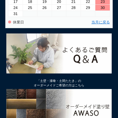
17
18
19
20
21
22
23
24
25
26
27
28
29
30
31
休業日
当月に戻る
「土壁・漆喰・土間たたき」の
オーダーメイドご希望の方はこちら