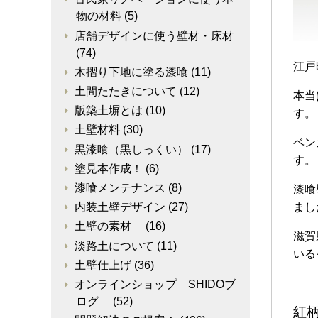
物の材料
(5)
店舗デザインに使う壁材・床材
(74)
江戸
木摺り下地に塗る漆喰
(11)
土間たたきについて
(12)
本当
版築土塀とは
(10)
す。
土壁材料
(30)
ベン
黒漆喰（黒しっくい）
(17)
す。
塗見本作成！
(6)
漆喰メンテナンス
(8)
漆喰
まし
内装土壁デザイン
(27)
土壁の素材
(16)
滋賀
淡路土について
(11)
いる
土壁仕上げ
(36)
オンラインショップ SHIDOブ
ログ
(52)
紅