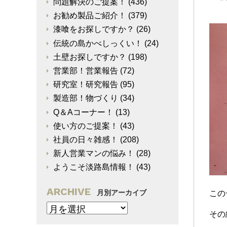
問題解決のご提案！
(436)
お勧め製品ご紹介！
(379)
漆喰をお探しですか？
(26)
伝統の島かべしっくい！
(24)
土壁お探しですか？
(198)
営業部！営業報告
(72)
研究室！研究報告
(95)
製造部！物づくり
(34)
Q＆Aコーナー！
(13)
使い方のご提案！
(43)
社員の日々雑感！
(208)
新人営業マンの悩み！
(28)
ようこそ淡路島情報！
(43)
ARCHIVE
月別アーカイブ
この
その