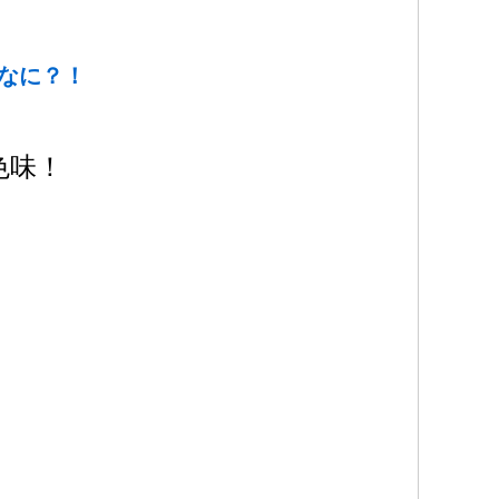
なに？！
色味！