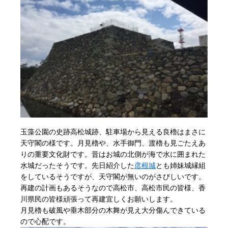
玉藻公園の史跡高松城跡、駐車場から見える良櫓はまさに
天守閣の様です。月見櫓や、水手御門、渡櫓も見ごたえあ
りの重要文化財です。昔はお城の北側が海で水に囲まれた
水城だったそうです。先日紹介した
彦根城
とも姉妹城縁組
をしているそうですが、天守閣が無いのがさびしいです。
再建の計画もあるそうなので高松市、高松市民の皆様、香
川県民の皆様頑張って再建宜しくお願いします。
月見櫓も破風や垂木部分の木舞が見え大分傷んできている
ので心配です。