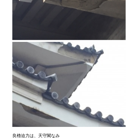
良櫓迫力は、天守閣なみ