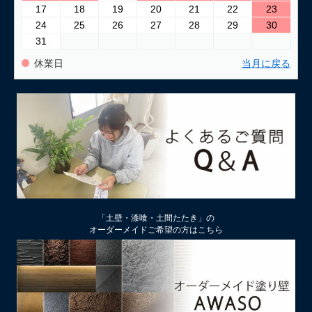
17
18
19
20
21
22
23
24
25
26
27
28
29
30
31
休業日
当月に戻る
「土壁・漆喰・土間たたき」の
オーダーメイドご希望の方はこちら