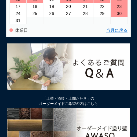
17
18
19
20
21
22
23
24
25
26
27
28
29
30
31
休業日
当月に戻る
「土壁・漆喰・土間たたき」の
オーダーメイドご希望の方はこちら