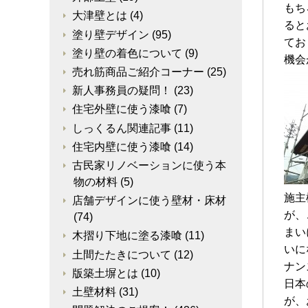
もち
大津壁とは
(4)
ると
塗り壁デザイン
(95)
てお
塗り壁の着色について
(9)
機会
売れ筋商品ご紹介コーナー
(25)
新人事務員の疑問！
(23)
住宅外壁に使う漆喰
(7)
しっくるん関連記事
(11)
住宅内壁に使う漆喰
(14)
古民家リノベーションに使う本
物の材料
(5)
施主
店舗デザインに使う壁材・床材
が、
(74)
まい
木摺り下地に塗る漆喰
(11)
いに
土間たたきについて
(12)
ナン
版築土塀とは
(10)
日本
土壁材料
(31)
が、