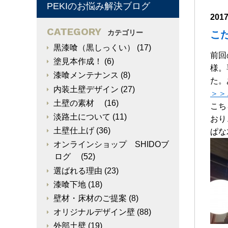
PEKIのお悩み解決ブログ
201
CATEGORY
カテゴリー
こ
黒漆喰（黒しっくい）
(17)
前回
塗見本作成！
(6)
様。
漆喰メンテナンス
(8)
た。
内装土壁デザイン
(27)
＞＞
土壁の素材
(16)
こち
淡路土について
(11)
おり
土壁仕上げ
(36)
ぱな
オンラインショップ SHIDOブ
ログ
(52)
選ばれる理由
(23)
漆喰下地
(18)
壁材・床材のご提案
(8)
オリジナルデザイン壁
(88)
外部土壁
(19)