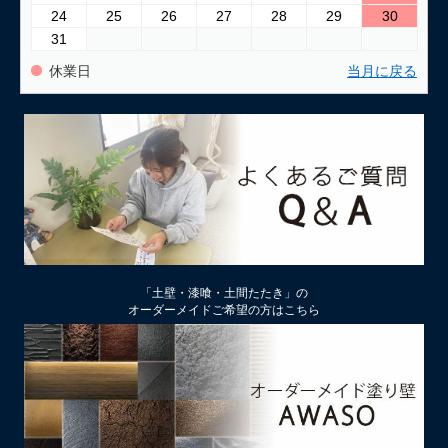
24
25
26
27
28
29
30
31
休業日
当月に戻る
「土壁・漆喰・土間たたき」の
オーダーメイドご希望の方はこちら