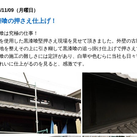
5/11/09（月曜日）
漆喰の押さえ仕上げ！
喰は究極の仕事！
を使用した黒漆喰堅押さえ現場を見せて頂きました。外壁の古
地を整えその上に引き糊して黒漆喰の追っ掛け仕上げで押さえ
喰の施工の難しさには定評があり、白華や色むらに当社も日々
れいに仕上がるのを見ると、感激です。