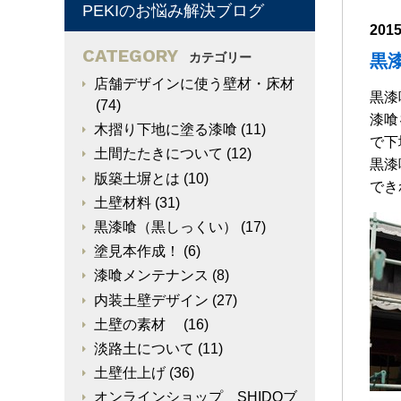
PEKIのお悩み解決ブログ
201
CATEGORY
カテゴリー
黒
店舗デザインに使う壁材・床材
黒漆
(74)
漆喰
木摺り下地に塗る漆喰
(11)
で下
土間たたきについて
(12)
黒漆
版築土塀とは
(10)
でき
土壁材料
(31)
黒漆喰（黒しっくい）
(17)
塗見本作成！
(6)
漆喰メンテナンス
(8)
内装土壁デザイン
(27)
土壁の素材
(16)
淡路土について
(11)
土壁仕上げ
(36)
オンラインショップ SHIDOブ