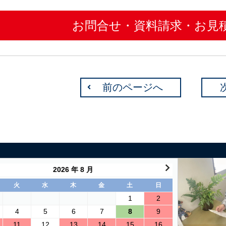
お問合せ・資料請求・お見
前のページへ
2026 年 8 月
火
水
木
金
土
日
1
2
4
5
6
7
8
9
11
12
13
14
15
16