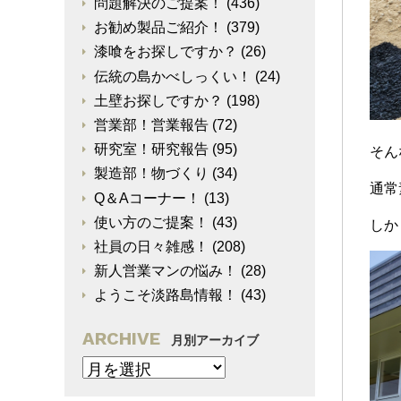
問題解決のご提案！
(436)
お勧め製品ご紹介！
(379)
漆喰をお探しですか？
(26)
伝統の島かべしっくい！
(24)
土壁お探しですか？
(198)
営業部！営業報告
(72)
研究室！研究報告
(95)
そん
製造部！物づくり
(34)
通常
Q＆Aコーナー！
(13)
使い方のご提案！
(43)
しか
社員の日々雑感！
(208)
新人営業マンの悩み！
(28)
ようこそ淡路島情報！
(43)
ARCHIVE
月別アーカイブ