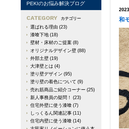
PEKIのお悩み解決ブログ
202
CATEGORY
カテゴリー
和
選ばれる理由
(23)
漆喰下地
(18)
壁材・床材のご提案
(8)
オリジナルデザイン壁
(88)
外部土壁
(19)
大津壁とは
(4)
塗り壁デザイン
(95)
塗り壁の着色について
(9)
売れ筋商品ご紹介コーナー
(25)
新人事務員の疑問！
(23)
住宅外壁に使う漆喰
(7)
しっくるん関連記事
(11)
住宅内壁に使う漆喰
(14)
古民家リノベーションに使う本