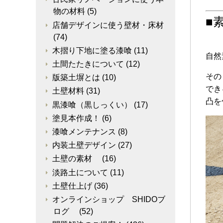
物の材料
(5)
■
店舗デザインに使う壁材・床材
(74)
木摺り下地に塗る漆喰
(11)
自然
土間たたきについて
(12)
その
版築土塀とは
(10)
でき
土壁材料
(31)
凸を
黒漆喰（黒しっくい）
(17)
塗見本作成！
(6)
漆喰メンテナンス
(8)
内装土壁デザイン
(27)
土壁の素材
(16)
淡路土について
(11)
土壁仕上げ
(36)
オンラインショップ SHIDOブ
ログ
(52)