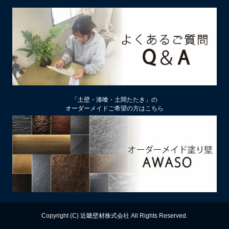
2026/02/13
土壁リフォーム時アクが出たり、出なかったりするのはなぜ？
2026/02/12
土壁仕上げ材「塗ってくれい」「やすらぎ」の色をうすく、淡
くするには
2026/01/29
中塗り仕舞い（中塗土仕上げ）するなら下地によって厚み変更
「土壁・漆喰・土間たたき」の
を
オーダーメイドご希望の方はこちら
2026/01/22
厚付け補修用中塗り漆喰ドカッと！は滑らかな表面にもできる
2026/01/09
【塗り替え下地処理】ビニールクロスは剥がさず下地処理する
のがおすすめ
2025/12/13
漆喰の上に土壁は塗れるのか？
Copyright (C) 近畿壁材株式会社 All Rights Reserved.