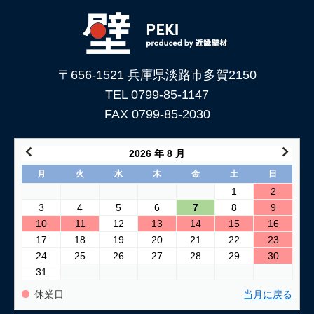
下地処理を解説
2026/06/05
「土壁」と「漆喰」 仕上がり表情はどんな違いがある？
〒656-1521 兵庫県淡路市多賀2150
2026/05/29
土壁仕上げ材「塗ってくれい」がリニューアルしました！
TEL 0799-85-1147
FAX 0799-85-2030
2026/05/15
コンクリートに土壁を塗る方法
2026 年 8 月
2026/04/04
月
火
水
木
金
土
日
仕上げ材（漆喰や土壁）が部分的に剥がれた壁の塗り替え方法
1
2
3
4
5
6
7
8
9
2026/03/24
10
11
12
13
14
15
16
古い壁の塗り替え｜失敗しない下地処理のポイント
17
18
19
20
21
22
23
24
25
26
27
28
29
30
2026/03/06
31
「壁カラー」はどんな塗り壁材の着色に使える もちろん土壁
にも！
休業日
当月に戻る