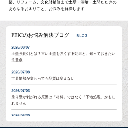
築、リフォーム、文化財補修まで土壁・漆喰・土間たたきの
あらゆるお困りごと、お悩みを解決します
PEKIのお悩み解決ブログ
BLOG
2026/08/07
土壁強化剤とは？古い土壁を強くする効果と、知っておきたい
注意点
2026/07/08
世界情勢が変わっても品質は変えない
2026/07/03
塗り壁が剥がれる原因は「材料」ではなく「下地処理」かもし
れません
2026/06/30
塗り壁の「吸水調整」とは？DIYでも失敗しないための重要な