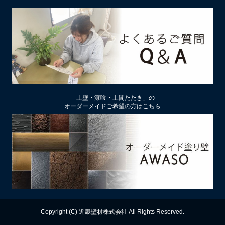
2026/02/13
土壁リフォーム時アクが出たり、出なかったりするのはなぜ？
2026/02/12
土壁仕上げ材「塗ってくれい」「やすらぎ」の色をうすく、淡
くするには
2026/01/29
中塗り仕舞い（中塗土仕上げ）するなら下地によって厚み変更
「土壁・漆喰・土間たたき」の
を
オーダーメイドご希望の方はこちら
2026/01/22
厚付け補修用中塗り漆喰ドカッと！は滑らかな表面にもできる
2026/01/09
【塗り替え下地処理】ビニールクロスは剥がさず下地処理する
のがおすすめ
2025/12/13
漆喰の上に土壁は塗れるのか？
Copyright (C) 近畿壁材株式会社 All Rights Reserved.