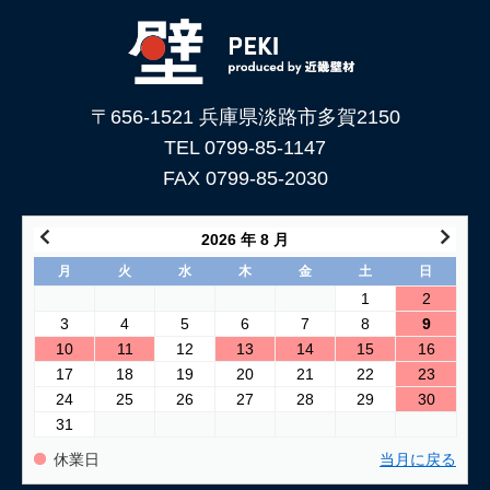
下地処理を解説
2026/06/05
「土壁」と「漆喰」 仕上がり表情はどんな違いがある？
〒656-1521 兵庫県淡路市多賀2150
2026/05/29
土壁仕上げ材「塗ってくれい」がリニューアルしました！
TEL 0799-85-1147
FAX 0799-85-2030
2026/05/15
コンクリートに土壁を塗る方法
2026 年 8 月
2026/04/04
月
火
水
木
金
土
日
仕上げ材（漆喰や土壁）が部分的に剥がれた壁の塗り替え方法
1
2
3
4
5
6
7
8
9
2026/03/24
10
11
12
13
14
15
16
古い壁の塗り替え｜失敗しない下地処理のポイント
17
18
19
20
21
22
23
24
25
26
27
28
29
30
2026/03/06
31
「壁カラー」はどんな塗り壁材の着色に使える もちろん土壁
にも！
休業日
当月に戻る