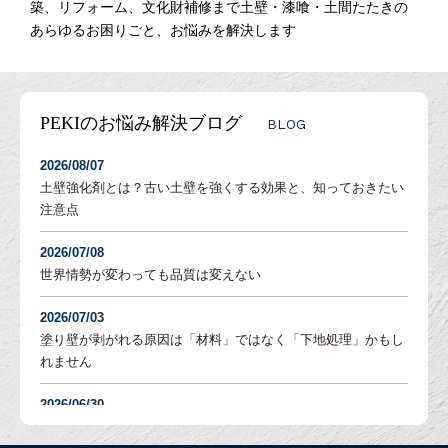
築、リフォーム、文化財補修まで土壁・漆喰・土間たたきの
あらゆるお困りごと、お悩みを解決します
PEKIのお悩み解決ブログ
BLOG
2026/08/07
土壁強化剤とは？古い土壁を強くする効果と、知っておきたい
注意点
2026/07/08
世界情勢が変わっても品質は変えない
2026/07/03
塗り壁が剥がれる原因は「材料」ではなく「下地処理」かもし
れません
2026/06/30
塗り壁の「吸水調整」とは？DIYでも失敗しないための重要な