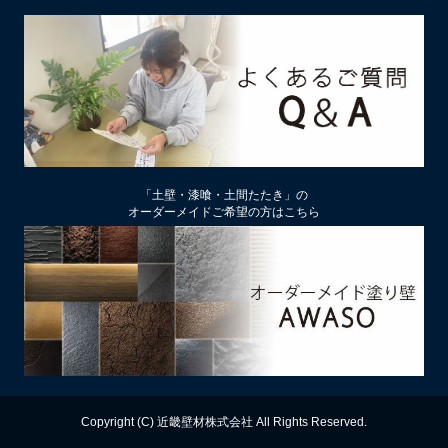
2026/02/13
土壁リフォーム時アクが出たり、出なかったりするのはなぜ？
2026/02/12
土壁仕上げ材「塗ってくれい」「やすらぎ」の色をうすく、淡
くするには
2026/01/29
中塗り仕舞い（中塗土仕上げ）するなら下地によって厚み変更
「土壁・漆喰・土間たたき」の
を
オーダーメイドご希望の方はこちら
2026/01/22
厚付け補修用中塗り漆喰ドカッと！は滑らかな表面にもできる
2026/01/09
【塗り替え下地処理】ビニールクロスは剥がさず下地処理する
のがおすすめ
2025/12/13
漆喰の上に土壁は塗れるのか？
Copyright (C) 近畿壁材株式会社 All Rights Reserved.