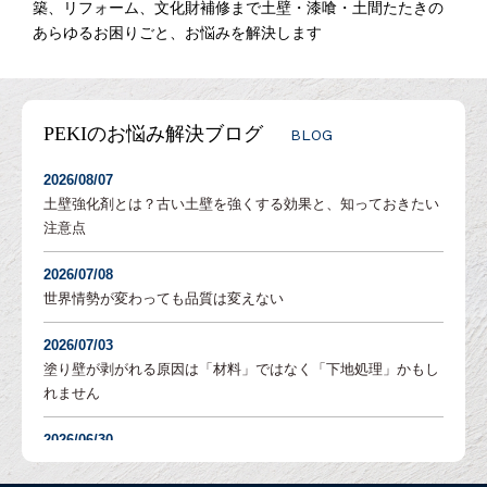
築、リフォーム、文化財補修まで土壁・漆喰・土間たたきの
あらゆるお困りごと、お悩みを解決します
PEKIのお悩み解決ブログ
BLOG
2026/08/07
土壁強化剤とは？古い土壁を強くする効果と、知っておきたい
注意点
2026/07/08
世界情勢が変わっても品質は変えない
2026/07/03
塗り壁が剥がれる原因は「材料」ではなく「下地処理」かもし
れません
2026/06/30
塗り壁の「吸水調整」とは？DIYでも失敗しないための重要な