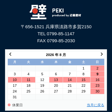
下地処理を解説
2026/06/05
「土壁」と「漆喰」 仕上がり表情はどんな違いがある？
〒656-1521 兵庫県淡路市多賀2150
2026/05/29
土壁仕上げ材「塗ってくれい」がリニューアルしました！
TEL 0799-85-1147
FAX 0799-85-2030
2026/05/15
コンクリートに土壁を塗る方法
2026 年 8 月
2026/04/04
月
火
水
木
金
土
日
仕上げ材（漆喰や土壁）が部分的に剥がれた壁の塗り替え方法
1
2
3
4
5
6
7
8
9
2026/03/24
10
11
12
13
14
15
16
古い壁の塗り替え｜失敗しない下地処理のポイント
17
18
19
20
21
22
23
24
25
26
27
28
29
30
2026/03/06
31
「壁カラー」はどんな塗り壁材の着色に使える もちろん土壁
にも！
休業日
当月に戻る