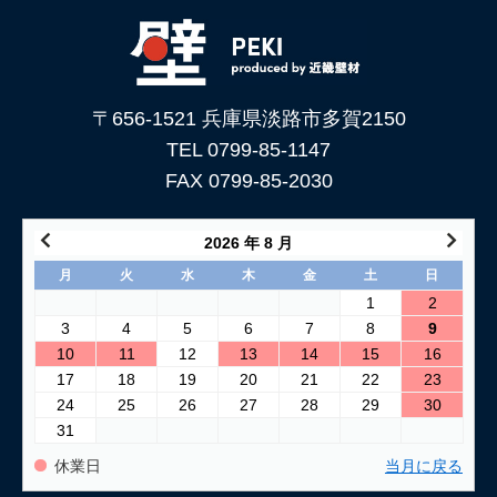
下地処理を解説
2026/06/05
「土壁」と「漆喰」 仕上がり表情はどんな違いがある？
〒656-1521 兵庫県淡路市多賀2150
2026/05/29
土壁仕上げ材「塗ってくれい」がリニューアルしました！
TEL 0799-85-1147
FAX 0799-85-2030
2026/05/15
コンクリートに土壁を塗る方法
2026 年 8 月
2026/04/04
月
火
水
木
金
土
日
仕上げ材（漆喰や土壁）が部分的に剥がれた壁の塗り替え方法
1
2
3
4
5
6
7
8
9
2026/03/24
10
11
12
13
14
15
16
古い壁の塗り替え｜失敗しない下地処理のポイント
17
18
19
20
21
22
23
24
25
26
27
28
29
30
2026/03/06
31
「壁カラー」はどんな塗り壁材の着色に使える もちろん土壁
にも！
休業日
当月に戻る