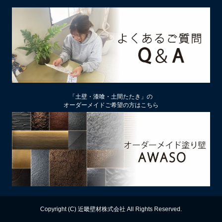
2026/02/13
土壁リフォーム時アクが出たり、出なかったりするのはなぜ？
2026/02/12
土壁仕上げ材「塗ってくれい」「やすらぎ」の色をうすく、淡
くするには
2026/01/29
中塗り仕舞い（中塗土仕上げ）するなら下地によって厚み変更
「土壁・漆喰・土間たたき」の
を
オーダーメイドご希望の方はこちら
2026/01/22
厚付け補修用中塗り漆喰ドカッと！は滑らかな表面にもできる
2026/01/09
【塗り替え下地処理】ビニールクロスは剥がさず下地処理する
のがおすすめ
2025/12/13
漆喰の上に土壁は塗れるのか？
Copyright (C) 近畿壁材株式会社 All Rights Reserved.