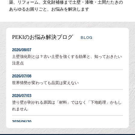
築、リフォーム、文化財補修まで土壁・漆喰・土間たたきの
あらゆるお困りごと、お悩みを解決します
PEKIのお悩み解決ブログ
BLOG
2026/08/07
土壁強化剤とは？古い土壁を強くする効果と、知っておきたい
注意点
2026/07/08
世界情勢が変わっても品質は変えない
2026/07/03
塗り壁が剥がれる原因は「材料」ではなく「下地処理」かもし
れません
2026/06/30
塗り壁の「吸水調整」とは？DIYでも失敗しないための重要な