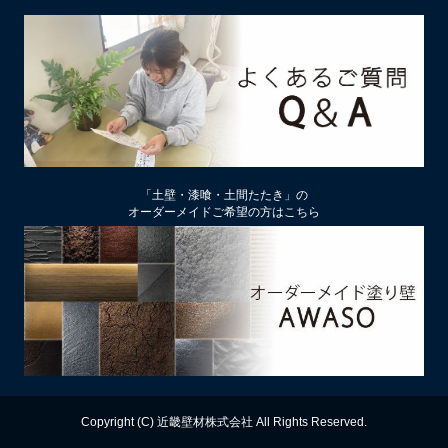
土壁仕上げ材「塗ってくれい」「やすらぎ」の色をうすく、淡
くするには
2026/01/29
中塗り仕舞い（中塗土仕上げ）するなら下地によって厚み変更
を
2026/01/22
厚付け補修用中塗り漆喰ドカッと！は滑らかな表面にもできる
「土壁・漆喰・土間たたき」の
オーダーメイドご希望の方はこちら
2026/01/09
【塗り替え下地処理】ビニールクロスは剥がさず下地処理する
のがおすすめ
2025/12/13
漆喰の上に土壁は塗れるのか？
2025/11/28
漆喰と土どちらがカビが生えにくい？
Copyright (C) 近畿壁材株式会社 All Rights Reserved.
2025/11/17