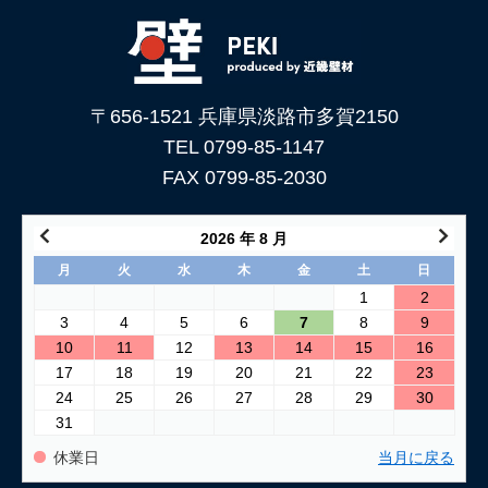
2026/05/29
土壁仕上げ材「塗ってくれい」がリニューアルしました！
2026/05/15
〒656-1521 兵庫県淡路市多賀2150
コンクリートに土壁を塗る方法
TEL 0799-85-1147
2026/04/04
FAX 0799-85-2030
仕上げ材（漆喰や土壁）が部分的に剥がれた壁の塗り替え方法
2026/03/24
2026 年 8 月
古い壁の塗り替え｜失敗しない下地処理のポイント
月
火
水
木
金
土
日
1
2
2026/03/06
3
4
5
6
7
8
9
「壁カラー」はどんな塗り壁材の着色に使える もちろん土壁
10
11
12
13
14
15
16
にも！
17
18
19
20
21
22
23
24
25
26
27
28
29
30
2026/02/13
31
土壁リフォーム時アクが出たり、出なかったりするのはなぜ？
休業日
当月に戻る
2026/02/12