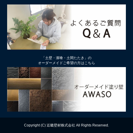
2026/02/13
土壁リフォーム時アクが出たり、出なかったりするのはなぜ？
2026/02/12
土壁仕上げ材「塗ってくれい」「やすらぎ」の色をうすく、淡
くするには
2026/01/29
中塗り仕舞い（中塗土仕上げ）するなら下地によって厚み変更
「土壁・漆喰・土間たたき」の
を
オーダーメイドご希望の方はこちら
2026/01/22
厚付け補修用中塗り漆喰ドカッと！は滑らかな表面にもできる
2026/01/09
【塗り替え下地処理】ビニールクロスは剥がさず下地処理する
のがおすすめ
2025/12/13
漆喰の上に土壁は塗れるのか？
Copyright (C) 近畿壁材株式会社 All Rights Reserved.