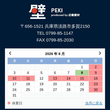
下地処理を解説
2026/06/05
「土壁」と「漆喰」 仕上がり表情はどんな違いがある？
〒656-1521 兵庫県淡路市多賀2150
2026/05/29
土壁仕上げ材「塗ってくれい」がリニューアルしました！
TEL 0799-85-1147
FAX 0799-85-2030
2026/05/15
コンクリートに土壁を塗る方法
2026 年 8 月
2026/04/04
月
火
水
木
金
土
日
仕上げ材（漆喰や土壁）が部分的に剥がれた壁の塗り替え方法
1
2
3
4
5
6
7
8
9
2026/03/24
10
11
12
13
14
15
16
古い壁の塗り替え｜失敗しない下地処理のポイント
17
18
19
20
21
22
23
24
25
26
27
28
29
30
2026/03/06
31
「壁カラー」はどんな塗り壁材の着色に使える もちろん土壁
にも！
休業日
当月に戻る