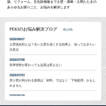
築、リフォーム、文化財補修まで土壁・漆喰・土間たたきの
あらゆるお困りごと、お悩みを解決します
PEKIのお悩み解決ブログ
BLOG
2026/08/07
土壁強化剤とは？古い土壁を強くする効果と、知っておきたい
注意点
2026/07/08
世界情勢が変わっても品質は変えない
2026/07/03
塗り壁が剥がれる原因は「材料」ではなく「下地処理」かもし
れません
2026/06/30
塗り壁の「吸水調整」とは？DIYでも失敗しないための重要な