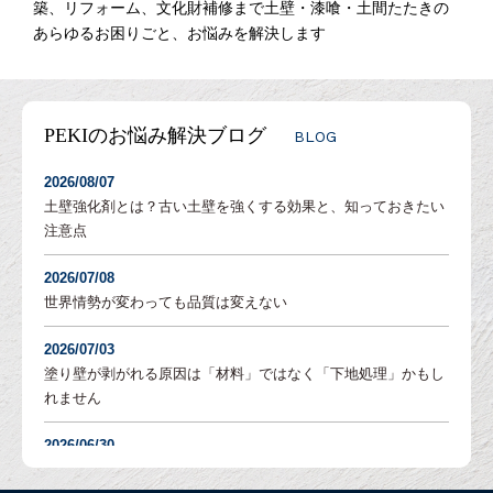
築、リフォーム、文化財補修まで土壁・漆喰・土間たたきの
あらゆるお困りごと、お悩みを解決します
PEKIのお悩み解決ブログ
BLOG
2026/08/07
土壁強化剤とは？古い土壁を強くする効果と、知っておきたい
注意点
2026/07/08
世界情勢が変わっても品質は変えない
2026/07/03
塗り壁が剥がれる原因は「材料」ではなく「下地処理」かもし
れません
2026/06/30
塗り壁の「吸水調整」とは？DIYでも失敗しないための重要な