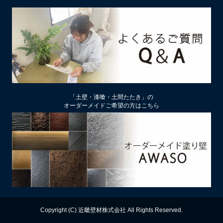
2026/02/13
土壁リフォーム時アクが出たり、出なかったりするのはなぜ？
2026/02/12
土壁仕上げ材「塗ってくれい」「やすらぎ」の色をうすく、淡
くするには
2026/01/29
中塗り仕舞い（中塗土仕上げ）するなら下地によって厚み変更
「土壁・漆喰・土間たたき」の
を
オーダーメイドご希望の方はこちら
2026/01/22
厚付け補修用中塗り漆喰ドカッと！は滑らかな表面にもできる
2026/01/09
【塗り替え下地処理】ビニールクロスは剥がさず下地処理する
のがおすすめ
2025/12/13
漆喰の上に土壁は塗れるのか？
Copyright (C) 近畿壁材株式会社 All Rights Reserved.