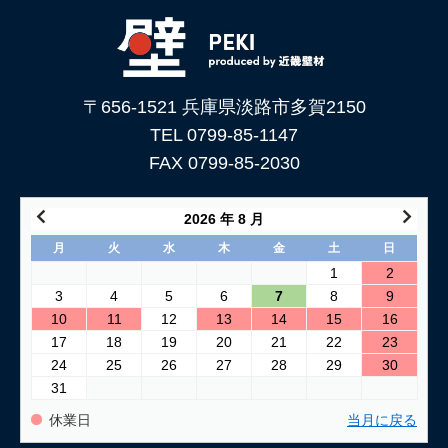
下地処理を解説
2026/06/05
「土壁」と「漆喰」 仕上がり表情はどんな違いがある？
〒656-1521 兵庫県淡路市多賀2150
2026/05/29
土壁仕上げ材「塗ってくれい」がリニューアルしました！
TEL 0799-85-1147
FAX 0799-85-2030
2026/05/15
コンクリートに土壁を塗る方法
2026 年 8 月
2026/04/04
月
火
水
木
金
土
日
仕上げ材（漆喰や土壁）が部分的に剥がれた壁の塗り替え方法
1
2
3
4
5
6
7
8
9
2026/03/24
10
11
12
13
14
15
16
古い壁の塗り替え｜失敗しない下地処理のポイント
17
18
19
20
21
22
23
24
25
26
27
28
29
30
2026/03/06
31
「壁カラー」はどんな塗り壁材の着色に使える もちろん土壁
にも！
休業日
当月に戻る