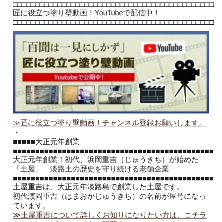
□□□□□□
□□□□□□
□□□□□□
□□□□□□□□□□□□
□□□□□□
□□□□□□
□□□□
匠に役立つ塗り壁動画！YouTubeで配信中！
□□□□□□
□□□□□□
□□□□□□
□□□□□□□□□□□□
□□□□□□
□□□□□□
□□□□
≫匠に役立つ塗り壁動画！チャンネル登録お願いします。
・
■■■■■大正元年創業
■■■■■■■■■■■■■■■■■■■■■■■■■■■■■■■■■■■■■■■■■■■■■■
大正元年創業！初代、浜岡重吉（じゅうきち）が始めた
「土屋」 淡路土の歴史を守り続ける老舗企業
■■■■■■■■■■■■■■■■■■■■■■■■■■■■■■■■■■■■■■■■■■■■■■
土屋重吉は、大正元年淡路島で創業した土屋です。
初代濵岡重吉（はまおかじゅうきち）の名前が屋号になっ
ています。
≫土屋重吉について詳しくお知りになりたい方は、コチラ