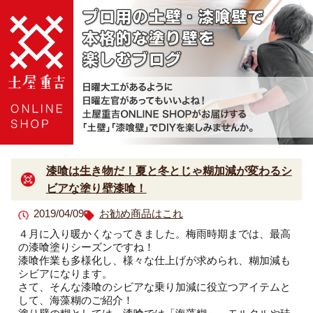
漆喰は生き物だ！夏と冬とじゃ糊加減が変わるシ
ビアな塗り壁漆喰！
2019/04/09
お勧め商品はこれ
４月に入り暖かくなってきました。梅雨時期までは、最高
の漆喰塗りシーズンですね！
漆喰作業も多様化し、様々な仕上げが求められ、糊加減も
シビアになります。
さて、そんな漆喰のシビアな乗り加減に役立つアイテムと
して、海藻糊のご紹介！