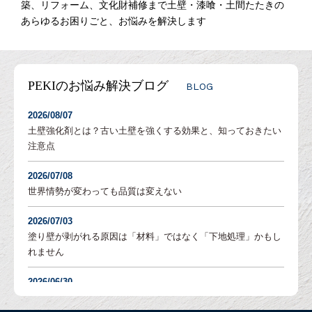
築、リフォーム、文化財補修まで土壁・漆喰・土間たたきの
あらゆるお困りごと、お悩みを解決します
PEKIのお悩み解決ブログ
BLOG
2026/08/07
土壁強化剤とは？古い土壁を強くする効果と、知っておきたい
注意点
2026/07/08
世界情勢が変わっても品質は変えない
2026/07/03
塗り壁が剥がれる原因は「材料」ではなく「下地処理」かもし
れません
2026/06/30
塗り壁の「吸水調整」とは？DIYでも失敗しないための重要な