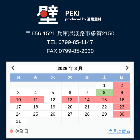
下地処理を解説
2026/06/05
「土壁」と「漆喰」 仕上がり表情はどんな違いがある？
〒656-1521 兵庫県淡路市多賀2150
2026/05/29
土壁仕上げ材「塗ってくれい」がリニューアルしました！
TEL 0799-85-1147
FAX 0799-85-2030
2026/05/15
コンクリートに土壁を塗る方法
2026 年 8 月
2026/04/04
月
火
水
木
金
土
日
仕上げ材（漆喰や土壁）が部分的に剥がれた壁の塗り替え方法
1
2
3
4
5
6
7
8
9
2026/03/24
10
11
12
13
14
15
16
古い壁の塗り替え｜失敗しない下地処理のポイント
17
18
19
20
21
22
23
24
25
26
27
28
29
30
2026/03/06
31
「壁カラー」はどんな塗り壁材の着色に使える もちろん土壁
にも！
休業日
当月に戻る