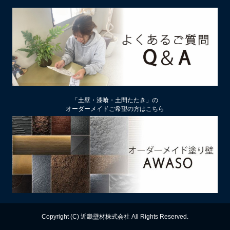
2026/02/13
土壁リフォーム時アクが出たり、出なかったりするのはなぜ？
2026/02/12
土壁仕上げ材「塗ってくれい」「やすらぎ」の色をうすく、淡
くするには
2026/01/29
中塗り仕舞い（中塗土仕上げ）するなら下地によって厚み変更
「土壁・漆喰・土間たたき」の
を
オーダーメイドご希望の方はこちら
2026/01/22
厚付け補修用中塗り漆喰ドカッと！は滑らかな表面にもできる
2026/01/09
【塗り替え下地処理】ビニールクロスは剥がさず下地処理する
のがおすすめ
2025/12/13
漆喰の上に土壁は塗れるのか？
Copyright (C) 近畿壁材株式会社 All Rights Reserved.