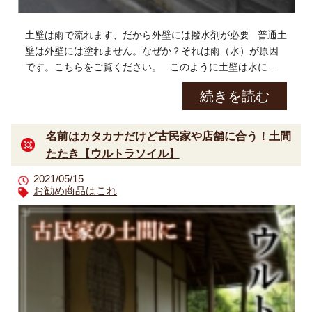
土壁は雨で流れます、だから外壁には撥水剤が必要 普通土
壁は外壁には塗れません。なぜか？それは雨（水）が原因
です。こちらをご覧ください。 このように土壁は水に弱い
ため、外壁の場合は、土壁の上に雨 […]
続きを読む
名前はカタカナだけど古民家や店舗に合う！土間
たたき【ウルトラソイル】
2021/05/15
お勧め商品はこれ