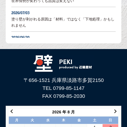
世界情勢が変わっても品質は変えない
2026/07/03
塗り壁が剥がれる原因は「材料」ではなく「下地処理」かもし
れません
2026/06/30
塗り壁の「吸水調整」とは？DIYでも失敗しないための重要な
下地処理を解説
2026/06/05
「土壁」と「漆喰」 仕上がり表情はどんな違いがある？
〒656-1521 兵庫県淡路市多賀2150
2026/05/29
土壁仕上げ材「塗ってくれい」がリニューアルしました！
TEL 0799-85-1147
FAX 0799-85-2030
2026/05/15
コンクリートに土壁を塗る方法
2026 年 8 月
2026/04/04
月
火
水
木
金
土
日
仕上げ材（漆喰や土壁）が部分的に剥がれた壁の塗り替え方法