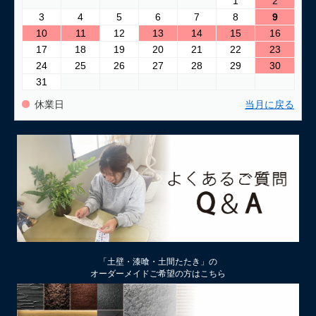
1
2
3
4
5
6
7
8
9
2026/03/24
10
11
12
13
14
15
16
古い壁の塗り替え｜失敗しない下地処理のポイント
17
18
19
20
21
22
23
24
25
26
27
28
29
30
2026/03/06
31
「壁カラー」はどんな塗り壁材の着色に使える もちろん土壁
にも！
休業日
当月に戻る
2026/02/13
土壁リフォーム時アクが出たり、出なかったりするのはなぜ？
2026/02/12
土壁仕上げ材「塗ってくれい」「やすらぎ」の色をうすく、淡
くするには
2026/01/29
中塗り仕舞い（中塗土仕上げ）するなら下地によって厚み変更
「土壁・漆喰・土間たたき」の
を
オーダーメイドご希望の方はこちら
2026/01/22
厚付け補修用中塗り漆喰ドカッと！は滑らかな表面にもできる