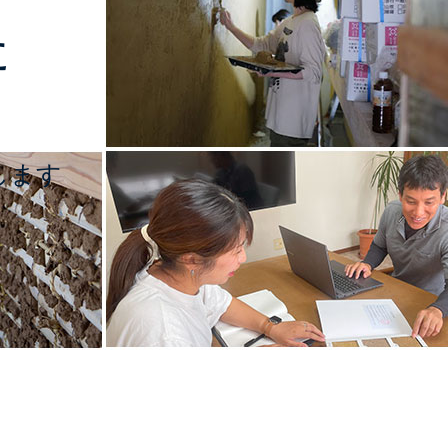
た
します