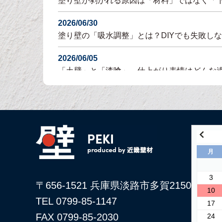
塗り壁が剥がれる原因は「材料」ではなく「
2026/06/30
塗り壁の「吸水調整」とは？DIYでも失敗し
2026/06/05
「土壁」と「漆喰」 仕上がり表情はどんな
2026/05/29
土壁仕上げ材「塗ってくれい」がリニューア
2026/05/15
コンクリートに土壁を塗る方法
月
2026/04/04
仕上げ材（漆喰や土壁）が部分的に剥がれた
3
〒656-1521 兵庫県淡路市多賀2150
10
2026/03/24
TEL 0799-85-1147
17
古い壁の塗り替え｜失敗しない下地処理のポ
FAX 0799-85-2030
24