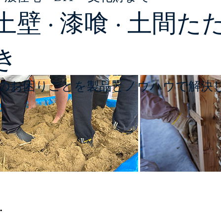
土壁
漆喰
土間た
・
・
き
のお困りごとを製品とノウハウで解決
…