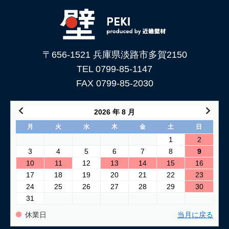
下地処理を解説
2026/06/05
「土壁」と「漆喰」 仕上がり表情はどんな違いがある？
〒656-1521 兵庫県淡路市多賀2150
2026/05/29
土壁仕上げ材「塗ってくれい」がリニューアルしました！
TEL 0799-85-1147
FAX 0799-85-2030
2026/05/15
コンクリートに土壁を塗る方法
2026 年 8 月
2026/04/04
月
火
水
木
金
土
日
仕上げ材（漆喰や土壁）が部分的に剥がれた壁の塗り替え方法
1
2
3
4
5
6
7
8
9
2026/03/24
10
11
12
13
14
15
16
古い壁の塗り替え｜失敗しない下地処理のポイント
17
18
19
20
21
22
23
24
25
26
27
28
29
30
2026/03/06
31
「壁カラー」はどんな塗り壁材の着色に使える もちろん土壁
にも！
休業日
当月に戻る