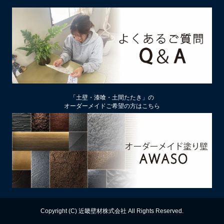
2026/02/13
土壁リフォーム時アクが出たり、出なかったりするのはなぜ？
2026/02/12
土壁仕上げ材「塗ってくれい」「やすらぎ」の色をうすく、淡
くするには
2026/01/29
中塗り仕舞い（中塗土仕上げ）するなら下地によって厚み変更
「土壁・漆喰・土間たたき」の
を
オーダーメイドご希望の方はこちら
2026/01/22
厚付け補修用中塗り漆喰ドカッと！は滑らかな表面にもできる
2026/01/09
【塗り替え下地処理】ビニールクロスは剥がさず下地処理する
のがおすすめ
2025/12/13
漆喰の上に土壁は塗れるのか？
Copyright (C) 近畿壁材株式会社 All Rights Reserved.