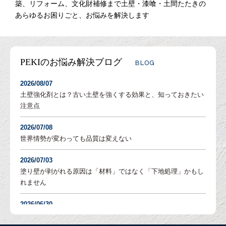
築、リフォーム、文化財補修まで土壁・漆喰・土間たたきの
あらゆるお困りごと、お悩みを解決します
PEKIのお悩み解決ブログ
BLOG
2026/08/07
土壁強化剤とは？古い土壁を強くする効果と、知っておきたい
注意点
2026/07/08
世界情勢が変わっても品質は変えない
2026/07/03
塗り壁が剥がれる原因は「材料」ではなく「下地処理」かもし
れません
2026/06/30
塗り壁の「吸水調整」とは？DIYでも失敗しないための重要な