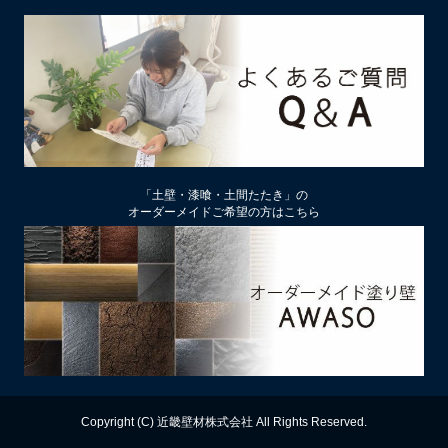
2026/02/13
土壁リフォーム時アクが出たり、出なかったりするのはなぜ？
2026/02/12
土壁仕上げ材「塗ってくれい」「やすらぎ」の色をうすく、淡
くするには
2026/01/29
中塗り仕舞い（中塗土仕上げ）するなら下地によって厚み変更
「土壁・漆喰・土間たたき」の
を
オーダーメイドご希望の方はこちら
2026/01/22
厚付け補修用中塗り漆喰ドカッと！は滑らかな表面にもできる
2026/01/09
【塗り替え下地処理】ビニールクロスは剥がさず下地処理する
のがおすすめ
2025/12/13
漆喰の上に土壁は塗れるのか？
Copyright (C) 近畿壁材株式会社 All Rights Reserved.