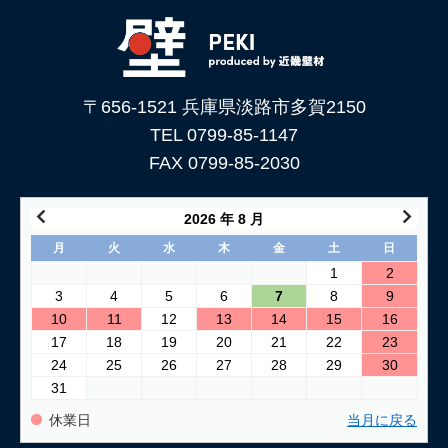
下地処理を解説
2026/06/05
「土壁」と「漆喰」 仕上がり表情はどんな違いがある？
〒656-1521 兵庫県淡路市多賀2150
2026/05/29
土壁仕上げ材「塗ってくれい」がリニューアルしました！
TEL 0799-85-1147
FAX 0799-85-2030
2026/05/15
コンクリートに土壁を塗る方法
2026 年 8 月
2026/04/04
月
火
水
木
金
土
日
仕上げ材（漆喰や土壁）が部分的に剥がれた壁の塗り替え方法
1
2
3
4
5
6
7
8
9
2026/03/24
10
11
12
13
14
15
16
古い壁の塗り替え｜失敗しない下地処理のポイント
17
18
19
20
21
22
23
24
25
26
27
28
29
30
2026/03/06
31
「壁カラー」はどんな塗り壁材の着色に使える もちろん土壁
にも！
休業日
当月に戻る