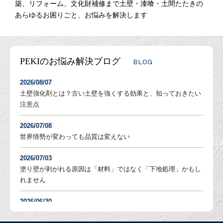
築、リフォーム、文化財補修まで土壁・漆喰・土間たたきの
あらゆるお困りごと、お悩みを解決します
PEKIのお悩み解決ブログ
BLOG
2026/08/07
土壁強化剤とは？古い土壁を強くする効果と、知っておきたい
注意点
2026/07/08
世界情勢が変わっても品質は変えない
2026/07/03
塗り壁が剥がれる原因は「材料」ではなく「下地処理」かもし
れません
2026/06/30
塗り壁の「吸水調整」とは？DIYでも失敗しないための重要な