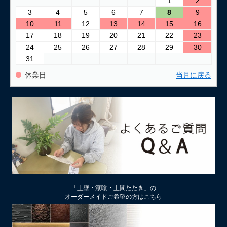
1
2
3
4
5
6
7
8
9
2026/03/24
10
11
12
13
14
15
16
古い壁の塗り替え｜失敗しない下地処理のポイント
17
18
19
20
21
22
23
24
25
26
27
28
29
30
2026/03/06
31
「壁カラー」はどんな塗り壁材の着色に使える もちろん土壁
にも！
休業日
当月に戻る
2026/02/13
土壁リフォーム時アクが出たり、出なかったりするのはなぜ？
2026/02/12
土壁仕上げ材「塗ってくれい」「やすらぎ」の色をうすく、淡
くするには
2026/01/29
中塗り仕舞い（中塗土仕上げ）するなら下地によって厚み変更
「土壁・漆喰・土間たたき」の
を
オーダーメイドご希望の方はこちら
2026/01/22
厚付け補修用中塗り漆喰ドカッと！は滑らかな表面にもできる