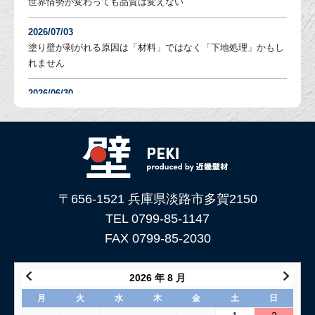
世界情勢が変わっても品質は変えない
2026/07/03
塗り壁が剥がれる原因は「材料」ではなく「下地処理」かもし
れません
2026/06/30
塗り壁の「吸水調整」とは？DIYでも失敗しないための重要な
下地処理を解説
2026/06/05
「土壁」と「漆喰」 仕上がり表情はどんな違いがある？
〒656-1521 兵庫県淡路市多賀2150
2026/05/29
土壁仕上げ材「塗ってくれい」がリニューアルしました！
TEL 0799-85-1147
FAX 0799-85-2030
2026/05/15
コンクリートに土壁を塗る方法
2026 年 8 月
2026/04/04
月
火
水
木
金
土
日
仕上げ材（漆喰や土壁）が部分的に剥がれた壁の塗り替え方法