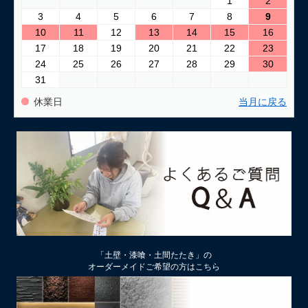
1
2
3
4
5
6
7
8
9
2026/03/24
10
11
12
13
14
15
16
古い壁の塗り替え｜失敗しない下地処理のポイント
17
18
19
20
21
22
23
24
25
26
27
28
29
30
2026/03/06
31
「壁カラー」はどんな塗り壁材の着色に使える もちろん土壁
にも！
休業日
当月に戻る
2026/02/13
土壁リフォーム時アクが出たり、出なかったりするのはなぜ？
2026/02/12
土壁仕上げ材「塗ってくれい」「やすらぎ」の色をうすく、淡
くするには
2026/01/29
中塗り仕舞い（中塗土仕上げ）するなら下地によって厚み変更
「土壁・漆喰・土間たたき」の
を
オーダーメイドご希望の方はこちら
2026/01/22
厚付け補修用中塗り漆喰ドカッと！は滑らかな表面にもできる