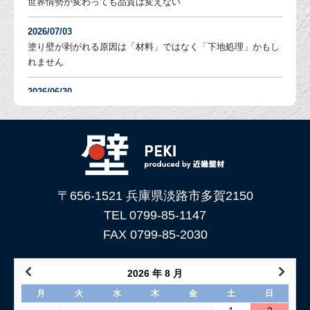
世界情勢が変わっても品質は変えない
2026/07/03
塗り壁が剥がれる原因は「材料」ではなく「下地処理」かもし
れません
2026/06/30
塗り壁の「吸水調整」とは？DIYでも失敗しないための重要な
下地処理を解説
2026/06/05
「土壁」と「漆喰」 仕上がり表情はどんな違いがある？
〒656-1521 兵庫県淡路市多賀2150
2026/05/29
土壁仕上げ材「塗ってくれい」がリニューアルしました！
TEL 0799-85-1147
FAX 0799-85-2030
2026/05/15
コンクリートに土壁を塗る方法
2026 年 8 月
2026/04/04
月
火
水
木
金
土
日
仕上げ材（漆喰や土壁）が部分的に剥がれた壁の塗り替え方法