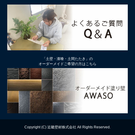
土壁仕上げ材「塗ってくれい」「やすらぎ」の色をうすく、淡
くするには
2026/01/29
中塗り仕舞い（中塗土仕上げ）するなら下地によって厚み変更
を
2026/01/22
厚付け補修用中塗り漆喰ドカッと！は滑らかな表面にもできる
「土壁・漆喰・土間たたき」の
オーダーメイドご希望の方はこちら
2026/01/09
【塗り替え下地処理】ビニールクロスは剥がさず下地処理する
のがおすすめ
2025/12/13
漆喰の上に土壁は塗れるのか？
2025/11/28
漆喰と土どちらがカビが生えにくい？
Copyright (C) 近畿壁材株式会社 All Rights Reserved.
2025/11/17