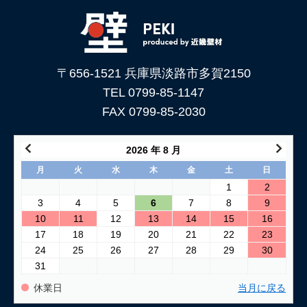
2026/05/29
土壁仕上げ材「塗ってくれい」がリニューアルしました！
2026/05/15
〒656-1521 兵庫県淡路市多賀2150
コンクリートに土壁を塗る方法
TEL 0799-85-1147
2026/04/04
FAX 0799-85-2030
仕上げ材（漆喰や土壁）が部分的に剥がれた壁の塗り替え方法
2026/03/24
2026 年 8 月
古い壁の塗り替え｜失敗しない下地処理のポイント
月
火
水
木
金
土
日
1
2
2026/03/06
3
4
5
6
7
8
9
「壁カラー」はどんな塗り壁材の着色に使える もちろん土壁
10
11
12
13
14
15
16
にも！
17
18
19
20
21
22
23
24
25
26
27
28
29
30
2026/02/13
31
土壁リフォーム時アクが出たり、出なかったりするのはなぜ？
休業日
当月に戻る
2026/02/12