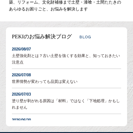
築、リフォーム、文化財補修まで土壁・漆喰・土間たたきの
あらゆるお困りごと、お悩みを解決します
PEKIのお悩み解決ブログ
BLOG
2026/08/07
土壁強化剤とは？古い土壁を強くする効果と、知っておきたい
注意点
2026/07/08
世界情勢が変わっても品質は変えない
2026/07/03
塗り壁が剥がれる原因は「材料」ではなく「下地処理」かもし
れません
2026/06/30
塗り壁の「吸水調整」とは？DIYでも失敗しないための重要な