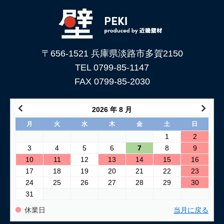
下地処理を解説
2026/06/05
「土壁」と「漆喰」 仕上がり表情はどんな違いがある？
〒656-1521 兵庫県淡路市多賀2150
2026/05/29
土壁仕上げ材「塗ってくれい」がリニューアルしました！
TEL 0799-85-1147
FAX 0799-85-2030
2026/05/15
コンクリートに土壁を塗る方法
2026 年 8 月
2026/04/04
月
火
水
木
金
土
日
仕上げ材（漆喰や土壁）が部分的に剥がれた壁の塗り替え方法
1
2
3
4
5
6
7
8
9
2026/03/24
10
11
12
13
14
15
16
古い壁の塗り替え｜失敗しない下地処理のポイント
17
18
19
20
21
22
23
24
25
26
27
28
29
30
2026/03/06
31
「壁カラー」はどんな塗り壁材の着色に使える もちろん土壁
にも！
休業日
当月に戻る