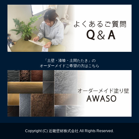
2026/02/13
土壁リフォーム時アクが出たり、出なかったりするのはなぜ？
2026/02/12
土壁仕上げ材「塗ってくれい」「やすらぎ」の色をうすく、淡
くするには
2026/01/29
中塗り仕舞い（中塗土仕上げ）するなら下地によって厚み変更
「土壁・漆喰・土間たたき」の
を
オーダーメイドご希望の方はこちら
2026/01/22
厚付け補修用中塗り漆喰ドカッと！は滑らかな表面にもできる
2026/01/09
【塗り替え下地処理】ビニールクロスは剥がさず下地処理する
のがおすすめ
2025/12/13
漆喰の上に土壁は塗れるのか？
Copyright (C) 近畿壁材株式会社 All Rights Reserved.