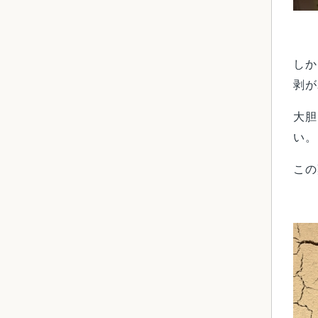
しか
剥が
大胆
い。
この