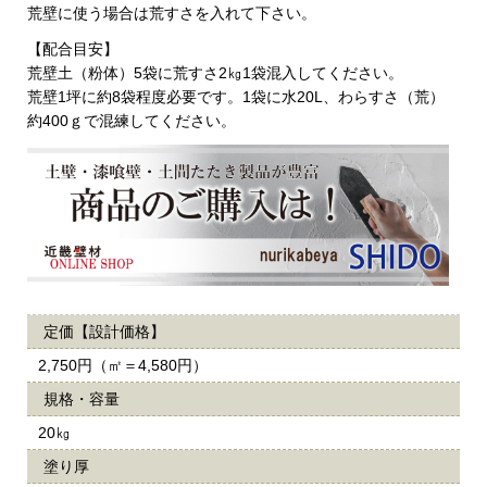
荒壁に使う場合は荒すさを入れて下さい。
【配合目安】
荒壁土（粉体）5袋に荒すさ2㎏1袋混入してください。
荒壁1坪に約8袋程度必要です。1袋に水20L、わらすさ（荒）
約400ｇで混練してください。
定価【設計価格】
2,750円（㎡＝4,580円）
規格・容量
20㎏
塗り厚