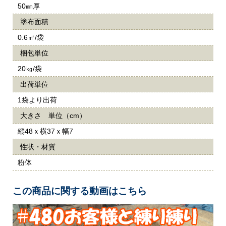
50㎜厚
塗布面積
0.6㎡/袋
梱包単位
20㎏/袋
出荷単位
1袋より出荷
大きさ 単位（cm）
縦48ｘ横37ｘ幅7
性状・材質
粉体
この商品に関する動画はこちら