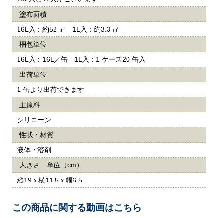
塗布面積
16L入：約52 ㎡ 1L入：約3.3 ㎡
梱包単位
16L入：16L／缶 1L入：1 ケース20 缶入
出荷単位
1 缶より出荷できます
主原料
シリコーン
性状・材質
液体・溶剤
大きさ 単位（cm）
縦19ｘ横11.5ｘ幅6.5
この商品に関する動画はこちら