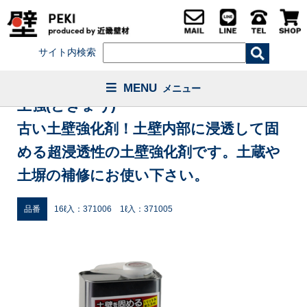
サイト内検索
MENU
メニュー
土強(どきょう)
古い土壁強化剤！土壁内部に浸透して固
める超浸透性の土壁強化剤です。土蔵や
土塀の補修にお使い下さい。
品番
16ℓ入：371006 1ℓ入：371005