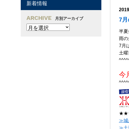
新着情報
201
ARCHIVE
月別アーカイブ
7
半夏
雨の
7月
土曜
^^^^
今
^^^^
★★
≫城
≫土