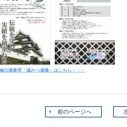
極の漆喰壁「城かべ漆喰」はこちら・・・
前のページへ