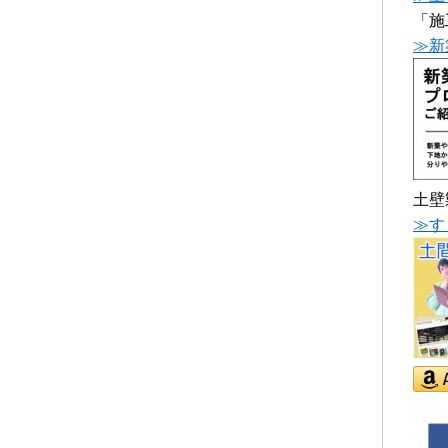
「施
≫新
土壁
≫す