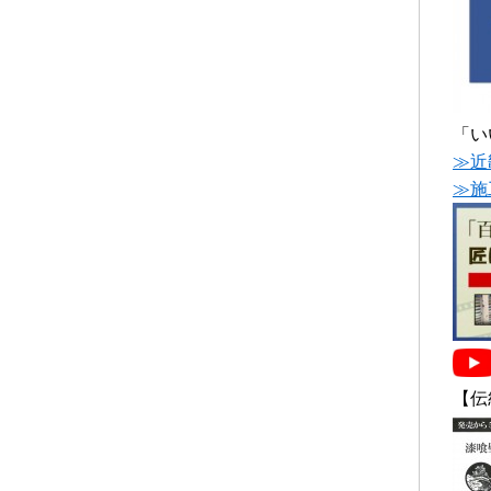
「い
≫近
≫施
【伝