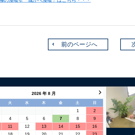
極の漆喰壁「城かべ漆喰」はこちら・・・
前のページへ
2026 年 8 月
火
水
木
金
土
日
1
2
4
5
6
7
8
9
11
12
13
14
15
16
18
19
20
21
22
23