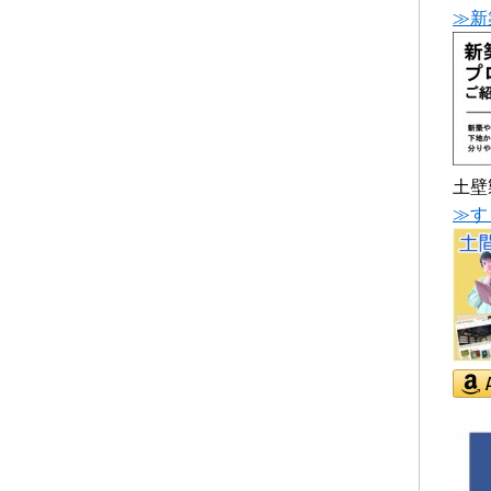
≫新
土壁
≫す