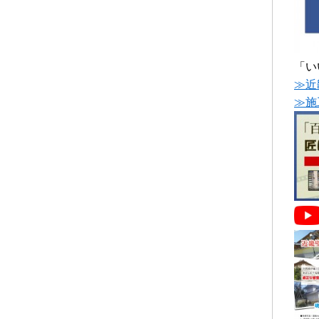
「い
≫近
≫施