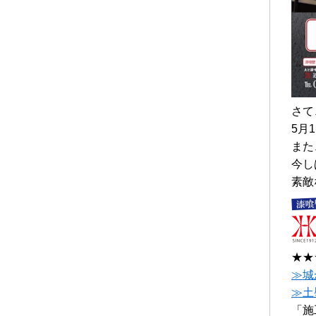
さて
5月
また
今し
素敵
★★
≫城
≫土
「施