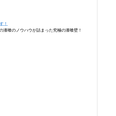
す！
の漆喰のノウハウが詰まった究極の漆喰壁！