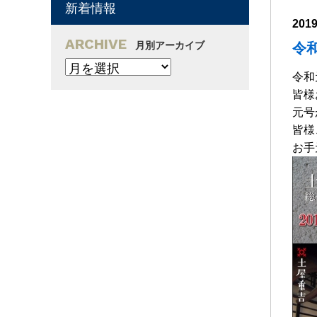
新着情報
201
ARCHIVE
月別アーカイブ
令
令和
皆様
元号
皆様
お手