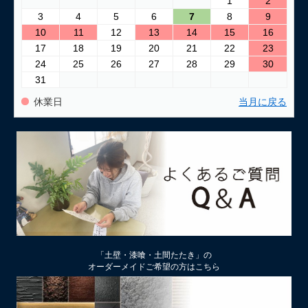
1
2
3
4
5
6
7
8
9
2026/03/24
10
11
12
13
14
15
16
古い壁の塗り替え｜失敗しない下地処理のポイント
17
18
19
20
21
22
23
24
25
26
27
28
29
30
2026/03/06
31
「壁カラー」はどんな塗り壁材の着色に使える もちろん土壁
にも！
休業日
当月に戻る
2026/02/13
土壁リフォーム時アクが出たり、出なかったりするのはなぜ？
2026/02/12
土壁仕上げ材「塗ってくれい」「やすらぎ」の色をうすく、淡
くするには
2026/01/29
中塗り仕舞い（中塗土仕上げ）するなら下地によって厚み変更
「土壁・漆喰・土間たたき」の
を
オーダーメイドご希望の方はこちら
2026/01/22
厚付け補修用中塗り漆喰ドカッと！は滑らかな表面にもできる