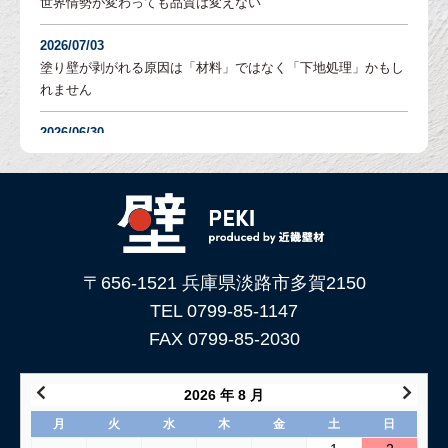
世界情勢が変わっても品質は変えない
2026/07/03
塗り壁が剥がれる原因は「材料」ではなく「下地処理」かもし
れません
2026/06/30
塗り壁の「吸水調整」とは？DIYでも失敗しないための重要な
下地処理を解説
2026/06/05
「土壁」と「漆喰」 仕上がり表情はどんな違いがある？
〒656-1521 兵庫県淡路市多賀2150
2026/05/29
土壁仕上げ材「塗ってくれい」がリニューアルしました！
TEL 0799-85-1147
FAX 0799-85-2030
2026/05/15
コンクリートに土壁を塗る方法
2026 年 8 月
2026/04/04
月
火
水
木
金
土
日
仕上げ材（漆喰や土壁）が部分的に剥がれた壁の塗り替え方法