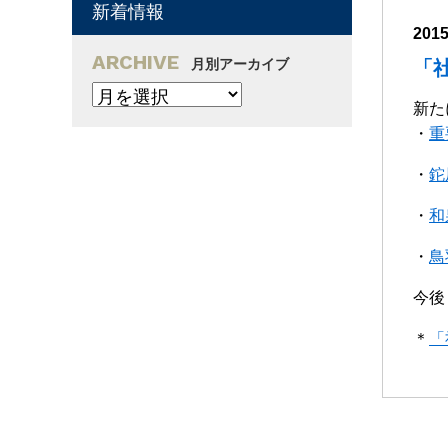
新着情報
201
ARCHIVE
月別アーカイブ
「
新た
・
重
・
鉈
・
和
・
鳥
今後
＊
「