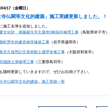
5/04/17（金曜日）
社寺仏閣等文化的建築」施工実績更新しました。！
に施工名簿を追加しました。
要文化財 後藤家住宅主屋他3棟保存修理工事
（鳥取県米子市
屋町歴史的建造物等修築工事
（岩手県盛岡市）
泉市久保惣記念美術館土蔵壁改修工事
（大阪府和泉市）
羽城跡土塀修理工事
（三重県鳥羽市）
も随時更新していきますので、ぜひお出掛け下さい。
社寺仏閣等文化的建築」施工実績一覧