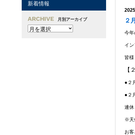
新着情報
202
ARCHIVE
月別アーカイブ
２
今年
イン
皆様
【
●２
●２
連休
※天
お客