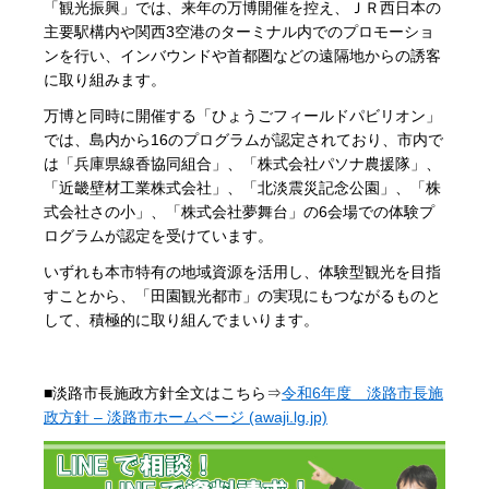
「観光振興」では、来年の万博開催を控え、ＪＲ西日本の
主要駅構内や関西3空港のターミナル内でのプロモーショ
ンを行い、インバウンドや首都圏などの遠隔地からの誘客
に取り組みます。
万博と同時に開催する「ひょうごフィールドパビリオン」
では、島内から16のプログラムが認定されており、市内で
は「兵庫県線香協同組合」、「株式会社パソナ農援隊」、
「近畿壁材工業株式会社」、「北淡震災記念公園」、「株
式会社さの小」、「株式会社夢舞台」の6会場での体験プ
ログラムが認定を受けています。
いずれも本市特有の地域資源を活用し、体験型観光を目指
すことから、「田園観光都市」の実現にもつながるものと
して、積極的に取り組んでまいります。
■淡路市長施政方針全文はこちら⇒
令和6年度 淡路市長施
政方針 – 淡路市ホームページ (awaji.lg.jp)