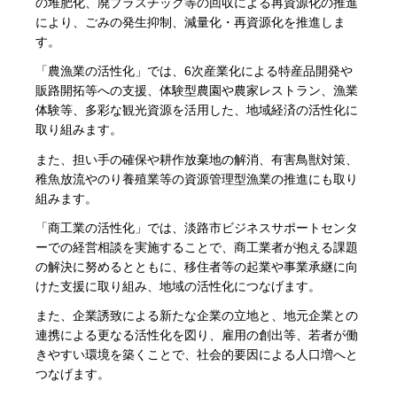
の堆肥化、廃プラスチック等の回収による再資源化の推進
により、ごみの発生抑制、減量化・再資源化を推進しま
す。
「農漁業の活性化」では、6次産業化による特産品開発や
販路開拓等への支援、体験型農園や農家レストラン、漁業
体験等、多彩な観光資源を活用した、地域経済の活性化に
取り組みます。
また、担い手の確保や耕作放棄地の解消、有害鳥獣対策、
稚魚放流やのり養殖業等の資源管理型漁業の推進にも取り
組みます。
「商工業の活性化」では、淡路市ビジネスサポートセンタ
ーでの経営相談を実施することで、商工業者が抱える課題
の解決に努めるとともに、移住者等の起業や事業承継に向
けた支援に取り組み、地域の活性化につなげます。
また、企業誘致による新たな企業の立地と、地元企業との
連携による更なる活性化を図り、雇用の創出等、若者が働
きやすい環境を築くことで、社会的要因による人口増へと
つなげます。