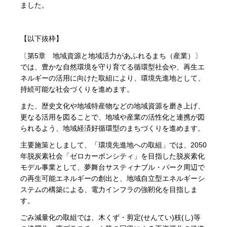
ました。
【以下抜枠】
〔第5章 地域資源と地域活力があふれるまち（産業）〕
では、豊かな自然環境を守り育てる循環型社会や、再生エ
ネルギーの活用に向けた取組により、環境先進地として、
持続可能な社会づくりを進めます。
また、歴史文化や地域特産物などの地域資源を磨き上げ、
更なる活用を図ることで、地域や産業の活性化と連携が図
られるよう、地域経済好循環型のまちづくりを進めます。
主要施策としまして、「環境先進地への取組」では、2050
年脱炭素社会「ゼロカーボンシティ」を目指した脱炭素化
モデル事業として、夢舞台サスティナブル・パーク周辺で
の再生可能エネルギーの創出と、地域自立型エネルギーシ
ステムの構築による、電力インフラの強靭化を目指しま
す。
ごみ減量化の取組では、木くず・剪定(せんてい)枝(し)等