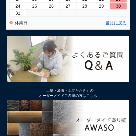
24
25
26
27
28
29
30
31
休業日
当月に戻る
「土壁・漆喰・土間たたき」の
オーダーメイドご希望の方はこちら