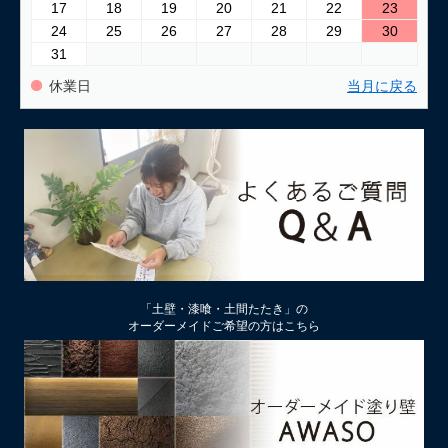
17
18
19
20
21
22
23
24
25
26
27
28
29
30
31
休業日
当月に戻る
「土壁・漆喰・土間たたき」の
オーダーメイドご希望の方はこちら