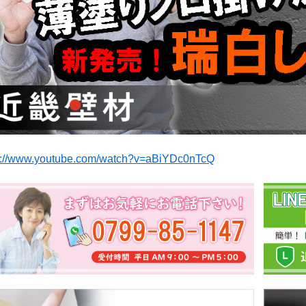
s://www.youtube.com/watch?v=aBiYDc0nTcQ