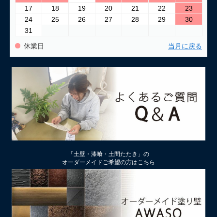
17
18
19
20
21
22
23
24
25
26
27
28
29
30
31
休業日
当月に戻る
「土壁・漆喰・土間たたき」の
オーダーメイドご希望の方はこちら