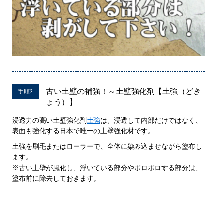
古い土壁の補強！～土壁強化剤【土強（どき
手順2
ょう）】
浸透力の高い土壁強化剤
土強
は、浸透して内部だけではなく、
表面も強化する日本で唯一の土壁強化材です。
土強を刷毛またはローラーで、全体に染み込ませながら塗布し
ます。
※古い土壁が風化し、浮いている部分やボロボロする部分は、
塗布前に除去しておきます。