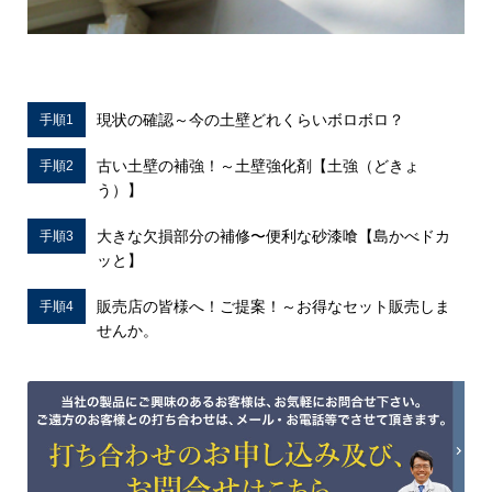
現状の確認～今の土壁どれくらいボロボロ？
手順1
古い土壁の補強！～土壁強化剤【土強（どきょ
手順2
う）】
大きな欠損部分の補修〜便利な砂漆喰【島かべドカ
手順3
ッと】
販売店の皆様へ！ご提案！～お得なセット販売しま
手順4
せんか。