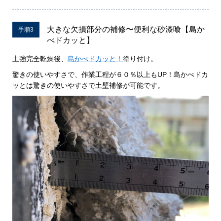
大きな欠損部分の補修〜便利な砂漆喰【島か
手順3
べドカッと】
土強完全乾燥後、
島かべドカッと！
塗り付け。
驚きの使いやすさで、作業工程が６０％以上もUP！島かべドカ
ッとは驚きの使いやすさで土壁補修が可能です。