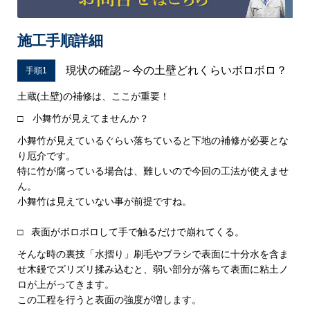
施工手順詳細
現状の確認～今の土壁どれくらいボロボロ？
手順1
土蔵(土壁)の補修は、ここが重要！
□ 小舞竹が見えてませんか？
小舞竹が見えているぐらい落ちていると下地の補修が必要とな
り厄介です。
特に竹が腐っている場合は、難しいので今回の工法が使えませ
ん。
小舞竹は見えていない事が前提ですね。
□ 表面がボロボロして手で触るだけで崩れてくる。
そんな時の裏技「水摺り」刷毛やブラシで表面に十分水を含ま
せ木鏝でズリズリ揉み込むと、弱い部分が落ちて表面に粘土ノ
ロが上がってきます。
この工程を行うと表面の強度が増します。