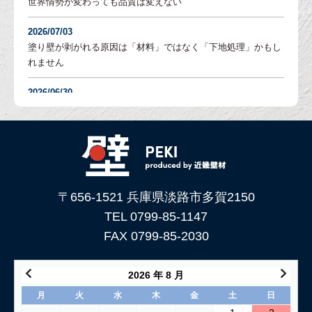
世界情勢が変わっても品質は変えない
2026/07/03
塗り壁が剥がれる原因は「材料」ではなく「下地処理」かもし
れません
2026/06/30
塗り壁の「吸水調整」とは？DIYでも失敗しないための重要な
下地処理を解説
2026/06/05
「土壁」と「漆喰」 仕上がり表情はどんな違いがある？
〒656-1521 兵庫県淡路市多賀2150
2026/05/29
土壁仕上げ材「塗ってくれい」がリニューアルしました！
TEL 0799-85-1147
FAX 0799-85-2030
2026/05/15
コンクリートに土壁を塗る方法
2026 年 8 月
2026/04/04
月
火
水
木
金
土
日
仕上げ材（漆喰や土壁）が部分的に剥がれた壁の塗り替え方法