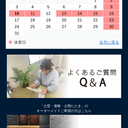
1
2
3
4
5
6
7
8
9
2026/03/24
10
11
12
13
14
15
16
古い壁の塗り替え｜失敗しない下地処理のポイント
17
18
19
20
21
22
23
24
25
26
27
28
29
30
2026/03/06
31
「壁カラー」はどんな塗り壁材の着色に使える もちろん土壁
にも！
休業日
当月に戻る
2026/02/13
土壁リフォーム時アクが出たり、出なかったりするのはなぜ？
2026/02/12
土壁仕上げ材「塗ってくれい」「やすらぎ」の色をうすく、淡
くするには
2026/01/29
中塗り仕舞い（中塗土仕上げ）するなら下地によって厚み変更
「土壁・漆喰・土間たたき」の
を
オーダーメイドご希望の方はこちら
2026/01/22
厚付け補修用中塗り漆喰ドカッと！は滑らかな表面にもできる