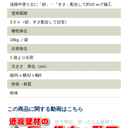
淡路中塗り土に「砂」・「すさ」配合して約10 ㎜で施工
塗布面積
3.3 ㎡（砂、すさ配合して目安）
梱包単位
18kg ／袋
出荷単位
1 袋より出荷
大きさ 単位（cm）
縦55ｘ横42ｘ幅8
性状・材質
粉体
この商品に関する動画はこちら