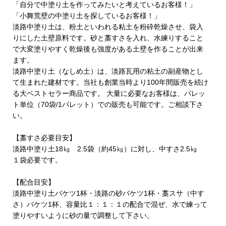
「自分で中塗り土を作ってみたいと考えているお客様！」
「小舞荒壁の中塗り土を探しているお客様！」
淡路中塗り土は、粉土といわれる粘土を粉砕乾燥させ、袋入
りにした土壁原料です。砂と藁すさを入れ、水練りすること
で大変塗りやすく乾燥後も強度がある土壁を作ることが出来
ます。
淡路中塗り土（なしめ土）は、淡路瓦用の粘土の副産物とし
て生まれた建材です。当社も創業当時より100年間販売を続け
る大ベストセラー商品です。 大量に必要なお客様は、パレッ
ト単位（70袋/1パレット）での販売も可能です。ご相談下さ
い。
【藁すさ必要目安】
淡路中塗り土18㎏ 2.5袋（約45㎏）に対し、中すさ2.5㎏
１袋必要です。
【配合目安】
淡路中塗り土バケツ1杯・淡路の砂バケツ1杯・藁スサ（中す
さ）バケツ1杯、容量比１：１：１の配合で混ぜ、水で練って
塗りやすいように砂の量で調整して下さい。