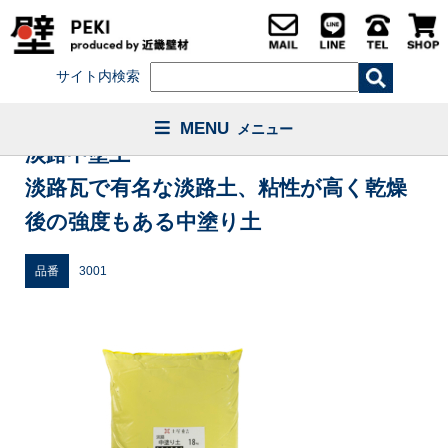
サイト内検索
MENU
メニュー
淡路中塗土
淡路瓦で有名な淡路土、粘性が高く乾燥
後の強度もある中塗り土
品番
3001