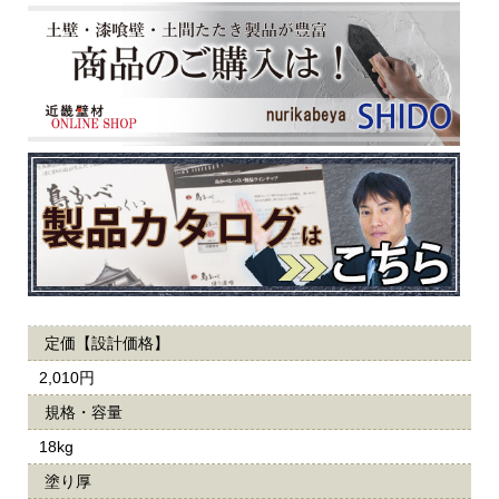
定価【設計価格】
2,010円
規格・容量
18kg
塗り厚