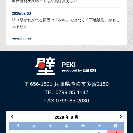
世界情勢が変わっても品質は変えない
2026/07/03
塗り壁が剥がれる原因は「材料」ではなく「下地処理」かもし
れません
2026/06/30
塗り壁の「吸水調整」とは？DIYでも失敗しないための重要な
下地処理を解説
2026/06/05
「土壁」と「漆喰」 仕上がり表情はどんな違いがある？
〒656-1521 兵庫県淡路市多賀2150
2026/05/29
土壁仕上げ材「塗ってくれい」がリニューアルしました！
TEL 0799-85-1147
FAX 0799-85-2030
2026/05/15
コンクリートに土壁を塗る方法
2026 年 8 月
2026/04/04
月
火
水
木
金
土
日
仕上げ材（漆喰や土壁）が部分的に剥がれた壁の塗り替え方法