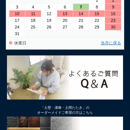
1
2
3
4
5
6
7
8
9
2026/03/24
10
11
12
13
14
15
16
古い壁の塗り替え｜失敗しない下地処理のポイント
17
18
19
20
21
22
23
24
25
26
27
28
29
30
2026/03/06
31
「壁カラー」はどんな塗り壁材の着色に使える もちろん土壁
にも！
休業日
当月に戻る
2026/02/13
土壁リフォーム時アクが出たり、出なかったりするのはなぜ？
2026/02/12
土壁仕上げ材「塗ってくれい」「やすらぎ」の色をうすく、淡
くするには
2026/01/29
中塗り仕舞い（中塗土仕上げ）するなら下地によって厚み変更
「土壁・漆喰・土間たたき」の
を
オーダーメイドご希望の方はこちら
2026/01/22
厚付け補修用中塗り漆喰ドカッと！は滑らかな表面にもできる