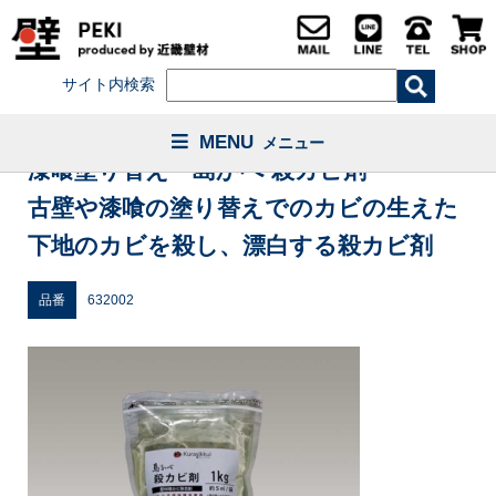
サイト内検索
MENU
メニュー
漆喰塗り替え・島かべ 殺カビ剤
古壁や漆喰の塗り替えでのカビの生えた
下地のカビを殺し、漂白する殺カビ剤
品番
632002