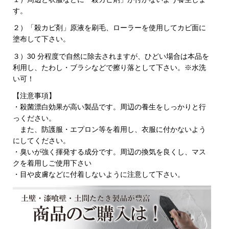
す。
２）「殺カビ剤」原液を刷⽑、ローラーを使⽤してカビ⾯に
塗布して下さい。
３）30 分程度で⾃然に除去されますが、ひどい場合は本品を
利用し、たわし・ブラシなどで擦り落として下さい。※⽔洗
い可！
【注意事項】
・殺菌漂⽩効果が⾼い製品です。周辺の養⽣をしっかりと⾏
っください。
また、防護服・エプロン等を着用し、衣服に付かないよう
にしてください。
・臭いが強く揮発する成分です。周辺の換気を良くし、マス
クを着⽤しご使⽤下さい
・⽬や⽪膚などに付着しないように注意して下さい。