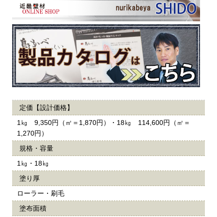
定価【設計価格】
1㎏ 9,350円（㎡＝1,870円）・18㎏ 114,600円（㎡＝
1,270円）
規格・容量
1㎏・18㎏
塗り厚
ローラー・刷毛
塗布面積