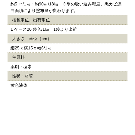
約5 ㎡/1㎏・約90㎡/18㎏ ※壁の吸い込み程度、黒カビ漂
白面積により塗布量が変わります。
梱包単位、出荷単位
1 ケース20 袋入/1㎏ 1袋より出荷
大きさ 単位（cm）
縦25ｘ横15ｘ幅6/1㎏
主原料
薬剤・塩素
性状・材質
黄色液体