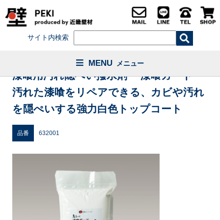
サイト内検索
MENU
メニュー
漆喰用汚れ隠ぺい撥水剤・ 漆喰ガード
汚れた漆喰をリペアできる、カビや汚れ
を隠ぺいする強力白色トップコート
品番
632001