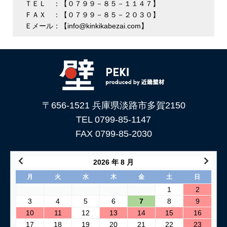
ＴＥＬ ：【０７９９－８５－１１４７】
ＦＡＸ ：【０７９９－８５－２０３０】
Ｅメール：【info@kinkikabezai.com】
〒656-1521 兵庫県淡路市多賀2150
TEL 0799-85-1147
FAX 0799-85-2030
2026 年 8 月
月
火
水
木
金
土
日
1
2
3
4
5
6
7
8
9
10
11
12
13
14
15
16
17
18
19
20
21
22
23