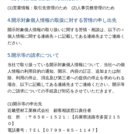
(1)営業情報：取引先管理のため (2)人事労務管理のため
4.開示対象個人情報の取扱に対する苦情の申し出先
開示対象個人情報の取り扱いに関する苦情・相談は、以下の＜
個人情報に関する連絡先＞に記載してある連絡先までご連絡く
ださい。
5.開示等の請求について
当社で取り扱っている開示対象個人情報について、当社への個
人情報の利用目的の通知、開示、内容の訂正、追加または削
除、利用の停止、消去及び第三者への提供の停止を求められる
場合、以下に記載してある連絡先までご連絡ください。開示等
のご請求についての手続及び対応をさせていただきます。
(1)開示等の申出先
近畿壁材工業株式会社 顧客相談窓口責任者
住 所 ：〒６５６－１５２１：【兵庫県淡路市多賀２１５
０】
電話番号：ＴＥＬ【０７９９－８５－１１４７】