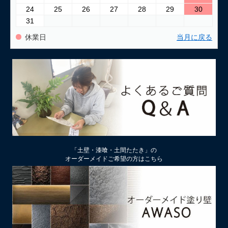
24
25
26
27
28
29
30
31
休業日
当月に戻る
「土壁・漆喰・土間たたき」の
オーダーメイドご希望の方はこちら