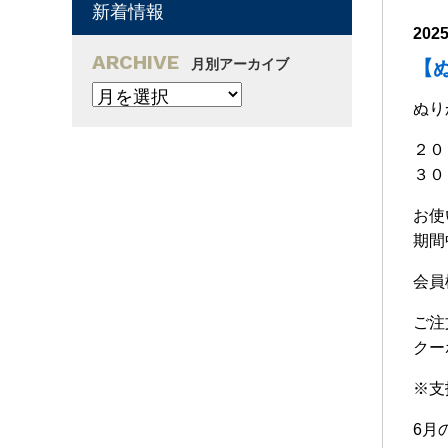
新着情報
202
ARCHIVE
月別アーカイブ
【
ぬり
２０
３０
お使
期間
会員
ご注
クー
※支
6月