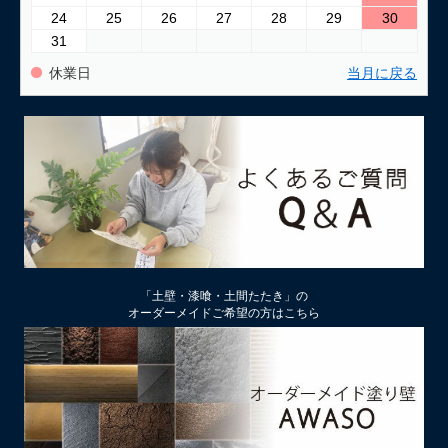
24
25
26
27
28
29
30
31
休業日
当月に戻る
「土壁・漆喰・土間たたき」の
オーダーメイドご希望の方はこちら